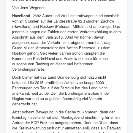
Von Jens Wegener
Havelland.
2682 Autos und 201 Lastkraftwagen sind innerhalb
von 24 Stunden auf der Landesstraße 92 zwischen Zachow
(Havelland) und Roskow (Potsdam-Mittelmark) unterwegs. Das
jedenfalls sagen die Zahlen der letzten Verkehrszählung in dem
Abschnitt aus dem Jahr 2015. „Und wir können davon
ausgehen, dass der Verkehr nicht abgenommen hat“, sagt
Guido Müller, Amtsdirektor des Amtes Beetzsee, zu dem
Roskow gehört. Seit vielen Jahren schon kämpfen die
Kommunen Ketzin/Havel und Roskow deshalb für einen
ausgebauten Radweg an dieser viel befahrenen
Verbindungsstraße.
Doch bisher hat das Land Brandenburg sich dazu nicht
bekannt. Die 2015 ermittelten Zahlen von knapp 3000
Fahrzeugen pro Tag auf der Strecke hat das Land nicht
anerkannt, weil zu der Zeit die Bundesgartenschau in der
Region war und so angeblich übermäßig viel Verkehr
geherrscht hat.
Jetzt scheint Bewegung in die Sache zu kommen, denn der
Kreistag Havelland hat sich Montagabend einstimmig für einen
Antrag der FDP-Fraktion ausgesprochen. Darin heißt es, dass
die Kreisverwaltung sich dafür einsetzen soll, dass ein Radweg