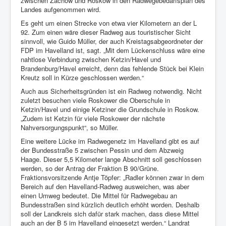
zwischen Zachow und Roskow in den Radwegebedarfsplan des
Landes aufgenommen wird.
Es geht um einen Strecke von etwa vier Kilometern an der L
92. Zum einen wäre dieser Radweg aus touristischer Sicht
sinnvoll, wie Guido Müller, der auch Kreistagsabgeordneter der
FDP im Havelland ist, sagt. „Mit dem Lückenschluss wäre eine
nahtlose Verbindung zwischen Ketzin/Havel und
Brandenburg/Havel erreicht, denn das fehlende Stück bei Klein
Kreutz soll in Kürze geschlossen werden.“
Auch aus Sicherheitsgründen ist ein Radweg notwendig. Nicht
zuletzt besuchen viele Roskower die Oberschule in
Ketzin/Havel und einige Ketziner die Grundschule in Roskow.
„Zudem ist Ketzin für viele Roskower der nächste
Nahversorgungspunkt“, so Müller.
Eine weitere Lücke im Radwegenetz im Havelland gibt es auf
der Bundesstraße 5 zwischen Pessin und dem Abzweig
Haage. Dieser 5,5 Kilometer lange Abschnitt soll geschlossen
werden, so der Antrag der Fraktion B 90/Grüne.
Fraktionsvorsitzende Antje Töpfer: „Radler können zwar in dem
Bereich auf den Havelland-Radweg ausweichen, was aber
einen Umweg bedeutet. Die Mittel für Radwegebau an
Bundesstraßen sind kürzlich deutlich erhöht worden. Deshalb
soll der Landkreis sich dafür stark machen, dass diese Mittel
auch an der B 5 im Havelland eingesetzt werden.“ Landrat