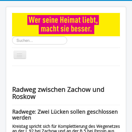
Suchen...
Toggle
Navigation
Start
Aktuelles
Radweg zwischen Zachow und
Themen für Nauen
Roskow
Havelland
Persönliches
Radwege: Zwei Lücken sollen geschlossen
werden
Impressum
Kreistag spricht sich für Komplettierung des Wegenetzes
an der L 92 bei Zachow und an der B 5 bei Pessin aus