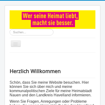
Suchen...
Toggle
Navigation
Start
Aktuelles
Herzlich Willkommen
Themen für Nauen
Havelland
Schön, dass Sie meine Website besuchen. Hier
können Sie sich über mich und meine
Persönliches
kommunalpolitischen Ziele für meine Heimatstadt
Impressum
Nauen und den Landkreis Havelland informieren.
Wenn Sie Fragen, Anregungen oder Probleme